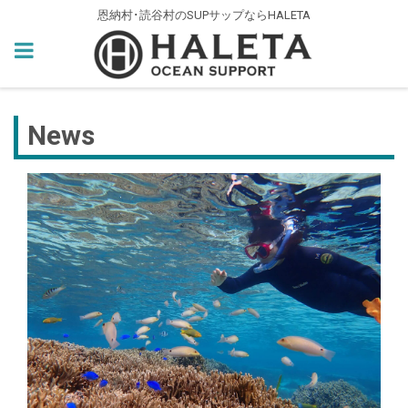
恩納村･読谷村のSUPサップならHALETA
News