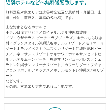
近隣ホテルなどへ無料送迎致します。
無料送迎対象エリアは読谷村全域及び恩納村（真栄田、山
田、仲泊、前兼久、冨着の各地域）です。
主な対象となるホテルは
ホテル日航アリビラ／ロイヤルホテル沖縄残波岬
／ジ・ウザテラス ビーチクラブヴィラズ／ホテルむら咲き
村／グランスタイル沖縄読谷ホテル&リゾート／モリマーリ
ゾートホテル／ベストウエスタンリゾート沖縄恩納村ビー
チ／ルネッサンスリゾートオキナワ／ホテルサンセットヒ
ル／ホテルムーンビーチ・恩納マリンビューパレス／シェ
ラトン沖縄サンマリーナリゾート／カフーリゾートフチャ
クコンドホテルアネックス／ホテルモントレ沖縄スパ&リゾ
ート
などです。
その他、対象エリア内であれば可能です。