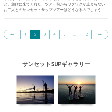
み
と、遊びに来てくれた、ツアー前からワクワクが止まらない
お二人とのサンセットサップツアーはどうなるのでしょう…
1
2
3
4
5
...
12
サンセットSUPギャラリー