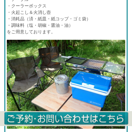
・クーラーボックス
・火起こし＆火消し壺
・消耗品（済・紙皿・紙コップ・ゴミ袋）
・調味料（塩・胡椒・醤油・油）
をご用意しております。