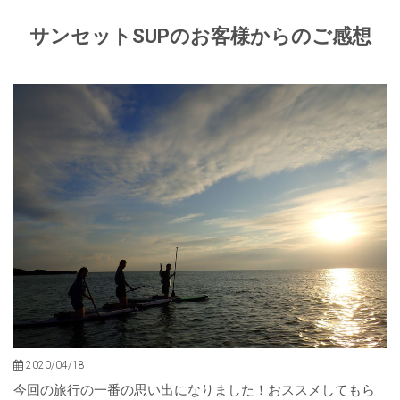
サンセットSUPのお客様からのご感想
2020/04/18
（ご感想）旅行の一番の思い出になりまし
今回の旅行の一番の思い出になりました！おススメしてもら
た！