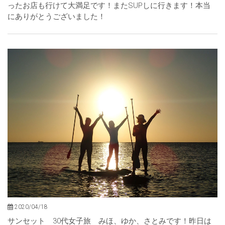
ったお店も行けて大満足です！またSUPしに行きます！本当
にありがとうございました！
2020/04/18
（ご感想）最高のおもてなしをありがとうご
サンセット 30代女子旅 みほ、ゆか、さとみです！昨日は
ざいました！