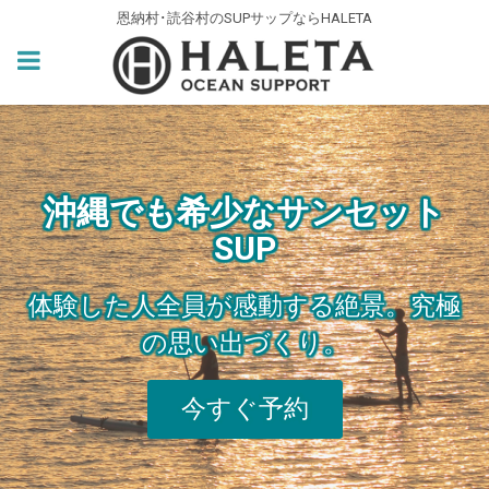
恩納村･読谷村のSUPサップならHALETA
沖縄でも希少なサンセット
SUP
体験した人全員が感動する絶景。究極
の思い出づくり。
今すぐ予約