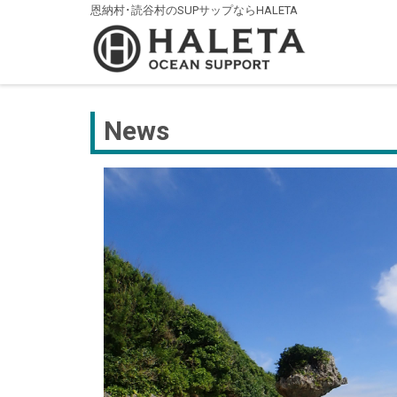
恩納村･読谷村のSUPサップならHALETA
News