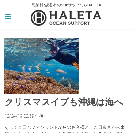
恩納村･読谷村のSUPサップならHALETA
クリスマスイブも沖縄は海へ
12/24/19 02:59:午後
そして本日もフィンランドからのお客様と、昨日東京から来