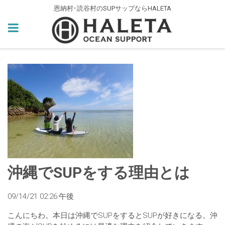
恩納村･読谷村のSUPサップならHALETA
沖縄でSUPをする理由とは
09/14/21 02:26:午後
こんにちわ。本日は沖縄でSUPをするとSUPが好きになる。沖