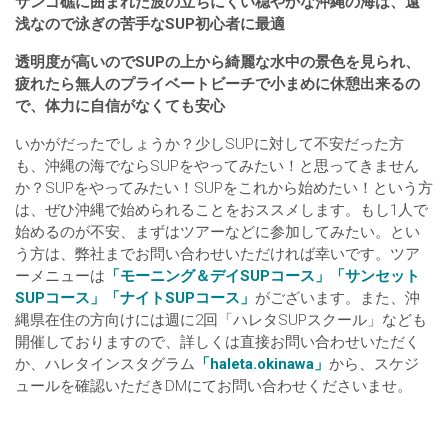
サンゴ礁に囲まれた波の立ちにくい穏やかな沖縄の海は、遠
浅なので泳ぎの苦手なSUP初心者に最適
透明度が高いのでSUPの上から綺麗な水中の景色を見られ、
疲れたら無人のプライベートビーチで小まめに休憩出来るの
で、体力に自信がなくても安心
いかがだったでしょうか？少しSUPに対して不安だった方
も、沖縄の海でならSUPをやってみたい！と思ってきません
か？SUPをやってみたい！SUPをこれから始めたい！という方
は、ぜひ沖縄で始められることをおススメします。もし1人で
始めるのが不安、まずはツアーなどに参加してみたい。とい
う方は、弊社までお問い合わせいただければ幸いです。ツア
ーメニューは
「モーニング＆デイSUPコース」
「サンセット
SUPコース」
「ナイトSUPコース」
がございます。また、沖
縄県在住の方向けには週に2回「ハレタSUPスクール」なども
開催しておりますので、詳しくは直接お問い合わせいただく
か、ハレタインスタグラム
「haleta.okinawa」
から、スケジ
ュールを確認いただきDMにてお問い合わせくださいませ。