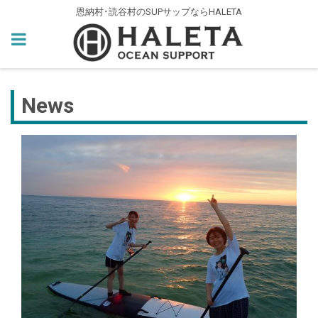
恩納村･読谷村のSUPサップならHALETA
News