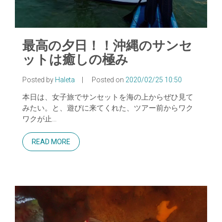
最高の夕日！！沖縄のサンセ
ットは癒しの極み
Posted by
Haleta
|
Posted on
2020/02/25 10:50
本日は、女子旅でサンセットを海の上からぜひ見て
みたい。と、遊びに来てくれた、ツアー前からワク
ワクが止…
READ MORE